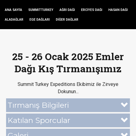
ANA SAYFA
SUMMITTURKEY
AĞRI DAĞI
ERCİYES DAĞI
HASAN DAĞI
ALADAĞLAR
EGE DAĞLARI
DİĞER DAĞLAR
25 - 26 Ocak 2025 Emler
Dağı Kış Tırmanışımız
Summit Turkey Expeditions Ekibimiz ile Zirveye
Dokunun...
Tırmanış Bilgileri
Katılan Sporcular
Galeri